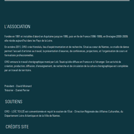
L'ASSOCIATION
Fondée en 1991 et installée d’abord en Aquitaine jusqu'en 1995, puis en Ile de France (1996-1999), en Bretagne (2000-2009)
elle réside aujourd’hui dans les Pays de la Loire.
En octobre 2011, ORO crée Honolulu, lieu d'expérimentation et de recherche. Situé au coeur de Nantes, ce studio de danse
permet l'accueil d'artistes au travail, la présentation d'oeuvres, de conférences, projections, et l'organisation de cours et
formations professionnelles.
ORO entoure le travail chorégraphique mené par Loïc Touzé qu’elle diffuse en France et à l’étranger. Son activité de
création, production, diffusion, d’enseignement, de recherche et de circulation de la culture chorégraphique est complétée
par un travail de territoire.
Président - David Moinard
Trésorier - Daniel Perrier
SOUTIENS
ORO - LOÏC TOUZÉ est conventionnée et reçoit le soutien de l'État - Direction Régionale des Affaires Culturelles, du
Département Loire-Atlantique et de la Ville de Nantes.
CRÉDITS SITE