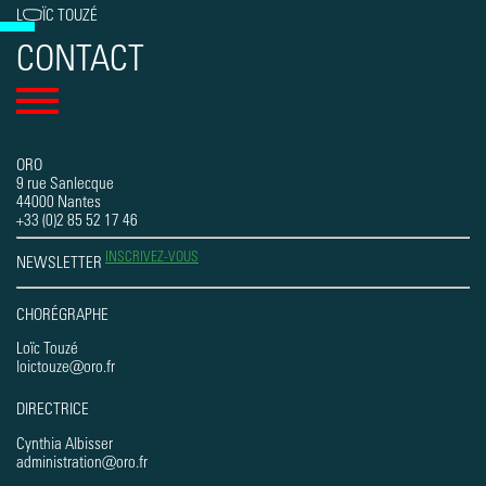
LOÏC TOUZÉ
CONTACT
ORO
9 rue Sanlecque
44000 Nantes
+33 (0)2 85 52 17 46
INSCRIVEZ-VOUS
NEWSLETTER
CHORÉGRAPHE
Loïc Touzé
loictouze@oro.fr
DIRECTRICE
Cynthia Albisser
administration@oro.fr