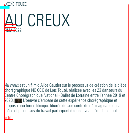
LOÏC TOUZÉ
AU CREUX
FILM 2022
Au creux
est un film d'Alice Gautier sur le processus de création de la pièce
chorégraphique NO OCO de Loïc Touzé, réalisée avec les 23 danseurs du
Centre Chorégraphique National - Ballet de Lorraine entre l’année 2019 et
2020.
L'oeuvre s’empare de cette expérience chorégraphique et
propose une forme filmique libérée de son contexte où imaginaire de la
pièce et processus de travail participent d’un nouveau récit fictionnel.
le film