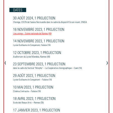
DATES
30 AOÛT 2024, 1 PROJECTION
Chorège, CDCN de Falaise Normandie dans le cadre du dispositif Ecran vivant, ONDA
16 NOVEMBRE 2023, 1 PROJECTION
Lieu unique – Scène nationale de Nantes (44)
14 NOVEMBRE 2023, 1 PROJECTION
Lycée Guillaume le Conquérant, Falaise (14)
12 OCTOBRE 2023, 1 PROJECTION
Auditorium du Lycée Mandela, Nantes (44)
‹
Page précédente
›
P
23 SEPTEMBRE 2023, 1 PROJECTION
dans le cadre du festival "Morpho" – La Coopérative chorégraphique – Caen (14)
29 AOÛT 2023, 1 PROJECTION
Lycée Guillaume le Conquérant – Falaise (14)
10 MAI 2023, 1 PROJECTION
Cinéma L’entracte – Falaise (14)
18 AVRIL 2023, 1 PROJECTION
Ecole des Beaux Arts – Rennes (35)
17 JANVIER 2023, 1 PROJECTION