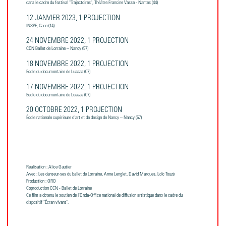
dans le cadre du festival "Trajectoires", Théâtre Francine Vasse - Nantes (44)
12 JANVIER 2023, 1 PROJECTION
INSPE, Caen (14)
24 NOVEMBRE 2022, 1 PROJECTION
CCN Ballet de Lorraine – Nancy (57)
18 NOVEMBRE 2022, 1 PROJECTION
Ecole du documentaire de Lussas (07)
17 NOVEMBRE 2022, 1 PROJECTION
Ecole du documentaire de Lussas (07)
20 OCTOBRE 2022, 1 PROJECTION
École nationale supérieure d'art et de design de Nancy – Nancy (57)
Réalisation : Alice Gautier
Avec : Les danseur·ses du ballet de Lorraine, Anne Lenglet, David Marques, Loïc Touzé
Production : ORO
Coproduction CCN - Ballet de Lorraine
Ce film a obtenu le soutien de l'Onda-Office national de diffusion artistique dans le cadre du
dispositif "Écran vivant".