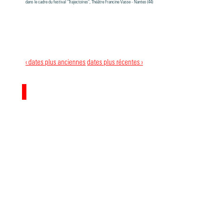
dans le cadre du festival "Trajectoires", Théâtre Francine Vasse - Nantes (44)
‹ dates plus anciennes
dates plus récentes ›
ORO