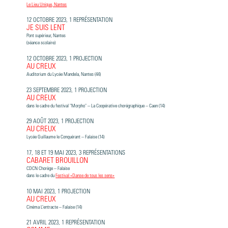
Le Lieu Unique, Nantes
12 OCTOBRE 2023, 1 REPRÉSENTATION
JE SUIS LENT
Pont supérieur, Nantes
(séance scolaire)
12 OCTOBRE 2023, 1 PROJECTION
AU CREUX
Auditorium du Lycée Mandela, Nantes (44)
23 SEPTEMBRE 2023, 1 PROJECTION
AU CREUX
dans le cadre du festival "Morpho" – La Coopérative chorégraphique – Caen (14)
29 AOÛT 2023, 1 PROJECTION
AU CREUX
Lycée Guillaume le Conquérant – Falaise (14)
17, 18 ET 19 MAI 2023, 3 REPRÉSENTATIONS
CABARET BROUILLON
CDCN Chorège – Falaise
dans le cadre du
Festival «Danse de tous les sens»
10 MAI 2023, 1 PROJECTION
AU CREUX
Cinéma L’entracte – Falaise (14)
21 AVRIL 2023, 1 REPRÉSENTATION