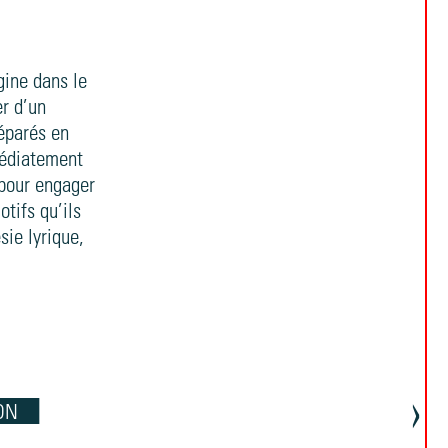
gine dans le
r d’un
séparés en
médiatement
 pour engager
otifs qu’ils
sie lyrique,
›
P
ON