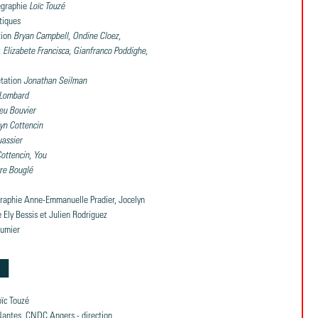
égraphie
Loïc Touzé
tiques
tion
Bryan Campbell, Ondine Cloez,
 Elizabete Francisca, Gianfranco Poddighe,
étation
Jonathan Seilman
 Lombard
eu Bouvier
yn Cottencin
uassier
ottencin, You
rre Bouglé
raphie Anne-Emmanuelle Pradier, Jocelyn
e Ely Bessis et Julien Rodriguez
aumier
oïc Touzé
Nantes, CNDC Angers - direction