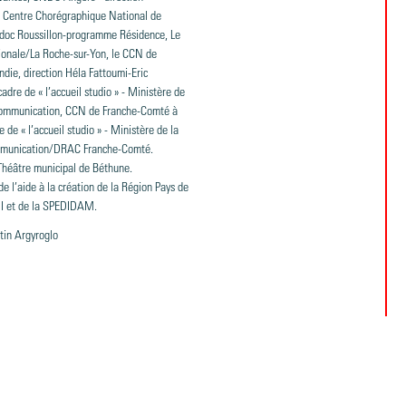
 Centre Chorégraphique National de
doc Roussillon-programme Résidence, Le
onale/La Roche-sur-Yon, le CCN de
ie, direction Héla Fattoumi-Eric
adre de « l’accueil studio » - Ministère de
a communication, CCN de Franche-Comté à
e de « l’accueil studio » - Ministère de la
ommunication/DRAC Franche-Comté.
Théâtre municipal de Béthune.
de l’aide à la création de la Région Pays de
MI et de la SPEDIDAM.
tin Argyroglo