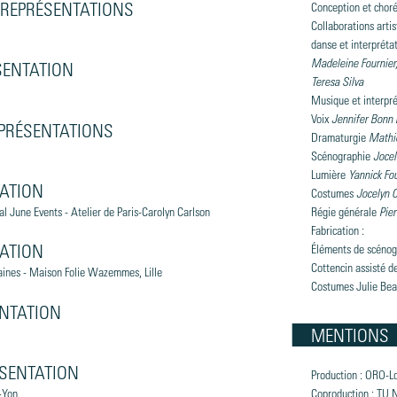
2 REPRÉSENTATIONS
Conception et chor
Collaborations artis
danse et interpréta
Madeleine Fournier,
ÉSENTATION
Teresa Silva
Musique et interpr
Voix
Jennifer Bonn
REPRÉSENTATIONS
Dramaturgie
Mathi
Scénographie
Jocel
Lumière
Yannick Fo
TATION
Costumes
Jocelyn C
al June Events - Atelier de Paris-Carolyn Carlson
Régie générale
Pie
Fabrication :
TATION
Éléments de scénog
Cottencin assisté d
aines - Maison Folie Wazemmes, Lille
Costumes Julie Be
ENTATION
MENTIONS
ÉSENTATION
Production : ORO-L
-Yon
Coproduction : TU 